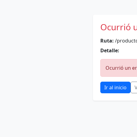
Ocurrió 
Ruta:
/product
Detalle:
Ocurrió un er
Ir al inicio
V