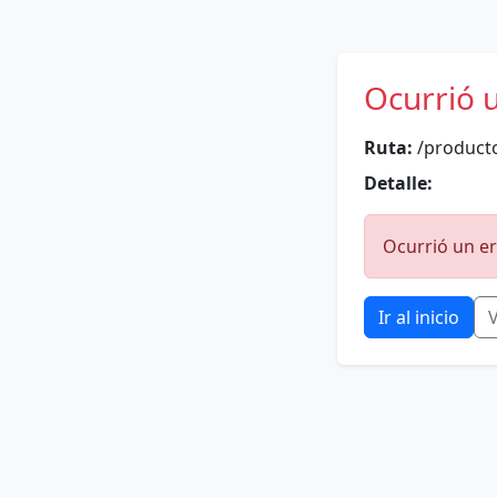
Ocurrió 
Ruta:
/product
Detalle:
Ocurrió un er
Ir al inicio
V