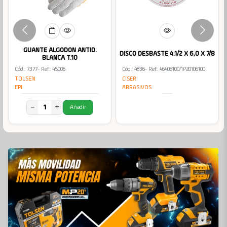
GUANTE ALGODON ANTID.
DISCO DESBASTE 4.1/2 X 6,0 X 7/8
BLANCA T.10
Cód.: 7377
- Ref.: 45006
Cód.: 4836
- Ref.: 46406100/1P20106100
TOLSEN
CISER
EPI
ABRASIVOS
−
+
Añadir