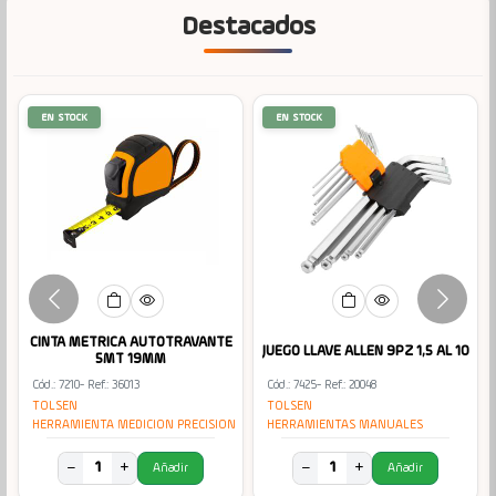
Destacados
EN STOCK
EN STOCK
R
CINTA METRICA AUTOTRAVANTE
JUEGO LLAVE ALLEN 9PZ 1,5 AL 10
5MT 19MM
Cód.: 7210
- Ref.: 36013
Cód.: 7425
- Ref.: 20048
TOLSEN
TOLSEN
HERRAMIENTA MEDICION PRECISION
HERRAMIENTAS MANUALES
−
+
−
+
Añadir
Añadir