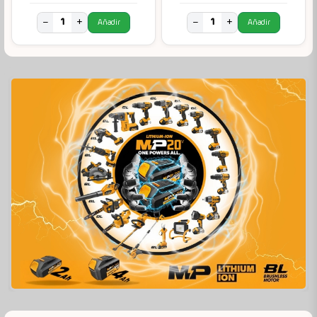
−
+
−
+
Añadir
Añadir