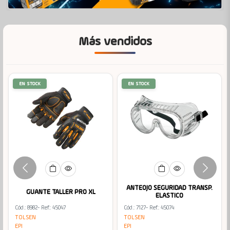
Más vendidos
EN STOCK
EN STOCK
ANTEOJO SEGURIDAD TRANSP.
GUANTE TALLER PRO XL
ELASTICO
Cód.: 8982
- Ref.: 45047
Cód.: 7127
- Ref.: 45074
TOLSEN
TOLSEN
EPI
EPI